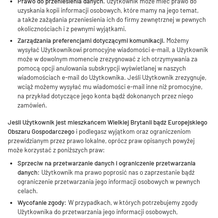
Prawo do przeniesienia danych.
Użytkownik może mieć prawo do
uzyskania kopii informacji osobowych, które mamy na jego temat,
a także zażądania przeniesienia ich do firmy zewnętrznej w pewnych
okolicznościach i z pewnymi wyjątkami.
Zarządzania preferencjami dotyczącymi komunikacji.
Możemy
wysyłać Użytkownikowi promocyjne wiadomości e-mail, a Użytkownik
może w dowolnym momencie zrezygnować z ich otrzymywania za
pomocą opcji anulowania subskrypcji wyświetlanej w naszych
wiadomościach e-mail do Użytkownika. Jeśli Użytkownik zrezygnuje,
wciąż możemy wysyłać mu wiadomości e-mail inne niż promocyjne,
na przykład dotyczące jego konta bądź dokonanych przez niego
zamówień.
Jeśli Użytkownik jest mieszkańcem Wielkiej Brytanii bądź Europejskiego
Obszaru Gospodarczego
i podlegasz wyjątkom oraz ograniczeniom
przewidzianym przez prawo lokalne, oprócz praw opisanych powyżej
może korzystać z poniższych praw:
Sprzeciw na przetwarzanie danych i ograniczenie przetwarzania
danych:
Użytkownik ma prawo poprosić nas o zaprzestanie bądź
ograniczenie przetwarzania jego informacji osobowych w pewnych
celach.
Wycofanie zgody:
W przypadkach, w których potrzebujemy zgody
Użytkownika do przetwarzania jego informacji osobowych,