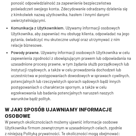
ponosić odpowiedzialność za zapewnienie bezpieczeństwa
poświadczeń swojego konta. Zdecydowanie odradzamy dzielenia się
z kimkolwiek nazwą użytkownika, hasłem i innymi danymi
uwierzytelniającymi.
Komunikacja z Użytkownikiem.
Używamy informacji osobowych
Użytkownika, aby zapewniać mu obsługę klienta, odpowiadać na jego
pytania, świadczyć mu skuteczne usługi oraz utrzymywać z nim
relacje biznesowe.
Powody prawne.
Używamy informacji osobowych Użytkownika w celu
zapewnienia zgodności z obowiązującym prawem lub odpowiadania na
uzasadnione procesy prawne, w tym żądania służb porządkowych lub
instytucji rządowych, a także w celu prowadzenia dochodzeń lub
uczestnictwa w postępowaniach dowodowych w sprawach cywilnych,
potencjalnych lub rzeczywistych sporach sądowych bądź innych
postępowaniach o charakterze spornym, a także w celu
egzekwowania lub badania potencjalnych naruszeń naszych
warunków bądź polityk.
W JAKI SPOSÓB UJAWNIAMY INFORMACJE
OSOBOWE
W pewnych okolicznościach możemy ujawnić informacje osobowe
Użytkownika firmom zewnętrznym w uzasadnionych celach, zgodnie
z niniejszą Polityką prywatności. Te okoliczności mogą obejmować: