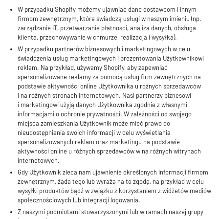
W przypadku Shopify możemy ujawniać dane dostawcom i innym
firmom zewnętrznym, które świadczą usługi w naszym imieniu (np.
zarządzanie IT, przetwarzanie płatności, analiza danych, obsługa
klienta, przechowywanie w chmurze, realizacja i wysyłka).
W przypadku partnerów biznesowych i marketingowych w celu
świadczenia usług marketingowych i prezentowania Użytkownikowi
reklam. Na przykład, używamy Shopify, aby zapewniać
spersonalizowane reklamy za pomocą usług firm zewnętrznych na
podstawie aktywności online Użytkownika u różnych sprzedawców
i na różnych stronach internetowych. Nasi partnerzy biznesowi
i marketingowi użyją danych Użytkownika zgodnie z własnymi
informacjami o ochronie prywatności. W zależności od swojego
miejsca zamieszkania Użytkownik może mieć prawo do
nieudostępniania swoich informacji w celu wyświetlania
spersonalizowanych reklam oraz marketingu na podstawie
aktywności online u różnych sprzedawców w na różnych witrynach
internetowych.
Gdy Użytkownik zleca nam ujawnienie określonych informacji firmom
zewnętrznym, żąda tego lub wyraża na to zgodę, na przykład w celu
wysyłki produktów bądź w związku z korzystaniem z widżetów mediów
społecznościowych lub integracji logowania.
Z naszymi podmiotami stowarzyszonymi lub w ramach naszej grupy