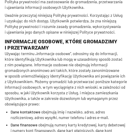
Polityka prywatności ma zastosowanie do gromadzenia, przetwarzania
i ujawniania informacji osobowych Użytkownika.
Uważnie przeczytaj niniejszą Politykę prywatności. Korzystając z Usług
i uzyskując do nich dostęp, Użytkownik potwierdza, że zna niniejszą
Politykę prywatności i rozumie zasady gromadzenia, wykorzystywania
i ujawniania jego danych opisane w niniejszej Polityce prywatności.
INFORMACJE OSOBOWE, KTÓRE GROMADZIMY
I PRZETWARZAMY
Używając terminu „informacje osobowe”, odnosimy się do informacji,
które identyfikują Użytkownika lub mogą w uzasadniony sposób zostać
z nim powiązane. Informacje osobowe nie obejmują informacji
gromadzonych anonimowo ani takich, które zostały zanonimizowane
w sposób uniemożliwiający identyfikację Użytkownika ani powiązanie ich
z Użytkownikiem. Możemy gromadzić lub przetwarzać poniższe kategorie
informacji osobowych, w tym wyciągnięte z nich wnioski, w zależności od
sposobu, w jaki Użytkownik korzysta z Usług, i miejsca zamieszkania
Użytkownika, a także w zakresie dozwolonym lub wymaganym przez
obowiązujące prawo:
Dane kontaktowe
obejmują imię i nazwisko, adres, adres
rozliczeniowy, adres wysyłki, numer telefonu i adres e-mail.
Dane finansowe
obejmują numery karty kredytowej, karty debetowej
i numery kont finansowych, dane kart płatniczych, dane kont