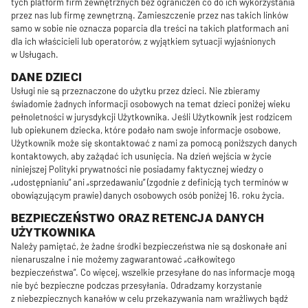
tych platform firm zewnętrznych bez ograniczeń co do ich wykorzystania
przez nas lub firmę zewnętrzną. Zamieszczenie przez nas takich linków
samo w sobie nie oznacza poparcia dla treści na takich platformach ani
dla ich właścicieli lub operatorów, z wyjątkiem sytuacji wyjaśnionych
w Usługach.
DANE DZIECI
Usługi nie są przeznaczone do użytku przez dzieci. Nie zbieramy
świadomie żadnych informacji osobowych na temat dzieci poniżej wieku
pełnoletności w jurysdykcji Użytkownika. Jeśli Użytkownik jest rodzicem
lub opiekunem dziecka, które podało nam swoje informacje osobowe,
Użytkownik może się skontaktować z nami za pomocą poniższych danych
kontaktowych, aby zażądać ich usunięcia. Na dzień wejścia w życie
niniejszej Polityki prywatności nie posiadamy faktycznej wiedzy o
„udostępnianiu” ani „sprzedawaniu” (zgodnie z definicją tych terminów w
obowiązującym prawie) danych osobowych osób poniżej 16. roku życia.
BEZPIECZEŃSTWO ORAZ RETENCJA DANYCH
UŻYTKOWNIKA
Należy pamiętać, że żadne środki bezpieczeństwa nie są doskonałe ani
nienaruszalne i nie możemy zagwarantować „całkowitego
bezpieczeństwa”. Co więcej, wszelkie przesyłane do nas informacje mogą
nie być bezpieczne podczas przesyłania. Odradzamy korzystanie
z niebezpiecznych kanałów w celu przekazywania nam wrażliwych bądź