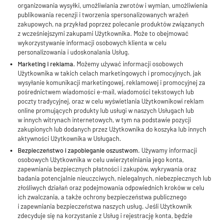
organizowania wysyłki, umożliwiania zwrotów i wymian, umożliwienia
publikowania recenzji i tworzenia spersonalizowanych wrażeń
zakupowych, na przykład poprzez polecanie produktów związanych
z wcześniejszymi zakupami Użytkownika. Może to obejmować
wykorzystywanie informacji osobowych klienta w celu
personalizowania i udoskonalania Usług.
Marketing i reklama.
Możemy używać informacji osobowych
Użytkownika w takich celach marketingowych i promocyjnych, jak
wysyłanie komunikacji marketingowej, reklamowej i promocyjnej za
pośrednictwem wiadomości e-mail, wiadomości tekstowych lub
poczty tradycyjnej, oraz w celu wyświetlania Użytkownikowi reklam
online promujących produkty lub usługi w naszych Usługach lub
w innych witrynach internetowych, w tym na podstawie pozycji
zakupionych lub dodanych przez Użytkownika do koszyka lub innych
aktywności Użytkownika w Usługach.
Bezpieczeństwo i zapobieganie oszustwom.
Używamy informacji
osobowych Użytkownika w celu uwierzytelniania jego konta,
zapewniania bezpiecznych płatności i zakupów, wykrywania oraz
badania potencjalnie nieuczciwych, nielegalnych, niebezpiecznych lub
złośliwych działań oraz podejmowania odpowiednich kroków w celu
ich zwalczania, a także ochrony bezpieczeństwa publicznego
i zapewniania bezpieczeństwa naszych usług. Jeśli Użytkownik
zdecyduje się na korzystanie z Usług i rejestrację konta, będzie