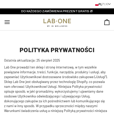
Przejdź
PL
(PLN)
do
DO KAŻDEGO ZAMÓWIENIA PREZENT GRATIS 🎁
treści
KO
POLITYKA PRYWATNOŚCI
Ostatnia aktualizacja: 25 sierpień 2025
Lab One prowadzi ten sklep i stronę internetową, w tym wszelkie
powiązane informacje, treści, funkcje, narzędzia, produkty i usługi, aby
zapewniać Użytkownikowi dostosowane środowisko zakupowe („Usługi”).
Sklep Lab One jest obsługiwany przez technologię Shopify, co pozwala
nam oferować Użytkownikowi Usługi. Niniejsza Polityka prywatności
opisuje sposób, w jaki gromadzimy, wykorzystujemy i ujawniamy dane
osobowe Użytkownika odwiedzającego i używającego Usług,
dokonującego zakupów za ich pośrednictwem lub komunikującego się
z nami w inny sposób. W przypadku sprzeczności między naszymi
Warunkami świadczenia usług a niniejszą Polityką prywatności niniejsza