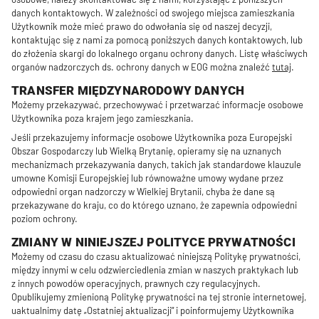
danych kontaktowych. W zależności od swojego miejsca zamieszkania
Użytkownik może mieć prawo do odwołania się od naszej decyzji,
kontaktując się z nami za pomocą poniższych danych kontaktowych, lub
do złożenia skargi do lokalnego organu ochrony danych. Listę właściwych
organów nadzorczych ds. ochrony danych w EOG można znaleźć
tutaj
.
TRANSFER MIĘDZYNARODOWY DANYCH
Możemy przekazywać, przechowywać i przetwarzać informacje osobowe
Użytkownika poza krajem jego zamieszkania.
Jeśli przekazujemy informacje osobowe Użytkownika poza Europejski
Obszar Gospodarczy lub Wielką Brytanię, opieramy się na uznanych
mechanizmach przekazywania danych, takich jak standardowe klauzule
umowne Komisji Europejskiej lub równoważne umowy wydane przez
odpowiedni organ nadzorczy w Wielkiej Brytanii, chyba że dane są
przekazywane do kraju, co do którego uznano, że zapewnia odpowiedni
poziom ochrony.
ZMIANY W NINIEJSZEJ POLITYCE PRYWATNOŚCI
Możemy od czasu do czasu aktualizować niniejszą Politykę prywatności,
między innymi w celu odzwierciedlenia zmian w naszych praktykach lub
z innych powodów operacyjnych, prawnych czy regulacyjnych.
Opublikujemy zmienioną Politykę prywatności na tej stronie internetowej,
uaktualnimy datę „Ostatniej aktualizacji” i poinformujemy Użytkownika