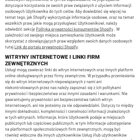
dotyczące korzystania ze swoich praw związanych z użyciem informacji
osobowych Użytkownika do tych celów. Aby dowiedzieć się więcej na
temat tego, jak Shopify wykorzystuje informacje osobowe, oraz na temat
wszelkich praw, jakie mogą przysługiwać Użytkownikowi, należy
odwiedzić sekcję
Polityka prywatności konsumentów Shopify
. W
zależności od swojego miejsca zamieszkania Użytkownik może
skorzystać z obowiązujących praw względem swoich danych osobowych
tutaj
Link do portalu prywatności Shopify
.
WITRYNY INTERNETOWE I LINKI FIRM
ZEWNĘTRZNYCH
Usługi mogą zawierać linki do witryn internetowych oraz innych platform
online obsługiwanych przez firmy zewnętrzne. W przypadku przeniesienia
się do witryn internetowych niepowiązanych z nami ani
niekontrolowanych przez nas należy zapoznać się z ich politykami
prywatności i bezpieczeństwa oraz innymi zasadami i warunkami. Nie
gwarantujemy prywatności ani bezpieczeństwa takich witryn
internetowych, ani nie jesteśmy za nie odpowiedzialni. Dotyczy to między
innymi dokładności, kompletności i rzetelności informacji znalezionych
w tych witrynach. Informacje, które Użytkownik podaje w miejscach
publicznych lub częściowo publicznych, w tym informacje udostępniane
na platformach społecznościowych firm zewnętrznych, mogą być
również widoczne dla innych użytkowników Usług i/lub użytkowników