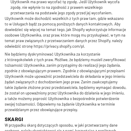
Użytkownik ma prawo wycofać tę zgodę. Jeśli Użytkownik wycofa
zgodę, nie wpłynie to na zgodność z prawem wszelkiego
przetwarzania na podstawie jego zgody przed jej wycofaniem.
Użytkownik może dochodzić wszelkich z tych praw tam, gdzie wskazano
to w Usługach bądź za pomocą poniższych danych kontaktowych. Aby
dowiedzieć się więcej na temat tego, jak Shopify wykorzystuje informacje
osobowe Użytkownika, oraz praw, które mogą mu przysługiwać, w tym na
temat praw związanych z przetwarzaniem danych przez Shopify, należy
odwiedzić stronę https://privacy.shopify.com/pl.
Nie będziemy dyskryminować Użytkownika za korzystanie
z któregokolwiek z tych praw. Możliwe, że będziemy musieli zweryfikować
tożsamość Użytkownika, zanim przystąpimy do realizacji jego żądania,
zgodnie z obowiązującym prawem. Zgodnie z obowiązującymi przepisami
Użytkownik może upoważnić przedstawiciela do składania w jego imieniu
żądań związanych z dochodzeniem jego praw. Zanim zaakceptujemy
takie żądanie złożone przez przedstawiciela, będziemy wymagać dowodu,
że został on upoważniony przez Użytkownika do działania w jego imieniu,
a także możemy poprosić Użytkownika o bezpośrednie potwierdzenie
swojej tożsamości. Odpowiemy na żądanie Użytkownika w terminie
przewidzianym przez obowiązujące przepisy.
SKARGI
W przypadku skarg dotyczących sposobu, w jaki przetwarzamy dane
osobowe, należy skontaktować się z nami, korzystając z poniższych