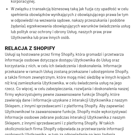
korporacyjnej.
W związku z transakcją biznesową taką jak fuzja czy upadłość w celu
spełnienia obowiązków wynikających z obowiązującego prawa (w tym
w odpowiedzi na wezwania sądowe, nakazy przeszukania i podobne
żądania), egzekwowania obowiązujących warunków świadczenia usług
lub polityk oraz ochrony i obrony Usług, naszych praw, praw
Użytkownika lub praw innych osób.
RELACJA Z SHOPIFY
Usługi są hostowane przez firmę Shopify, która gromadzi i przetwarza
informacje osobowe dotyczące dostępu Użytkownika do Usług oraz
korzystania z nich, w celu ich świadczenia i doskonalenia. Informacje
przekazane w ramach Usług zostaną przekazane i udostępnione Shopify,
a także firmom zewnętrznym, które mogą mieć siedzibę w innych krajach
niż kraj zamieszkania Użytkownika, w celu świadczenia usług na jego
rzecz. Co więcej, w celu zabezpieczania, rozwijania i doskonalenia naszej
firmy wykorzystujemy pewne zaawansowane funkcje Shopify, które
zawierają dane i informacje uzyskane z interakcji Użytkownika z naszym
Sklepem, z innymi sprzedawcami i z platformą Shopify. Aby zapewniać
Użytkownikowi te zaawansowane funkcje, Shopify może wykorzystywać
informacje osobowe zebrane podczas interakcji Użytkownika z naszym
Sklepem, z innymi sprzedawcami i z platformą Shopify. W takich
okolicznościach firma Shopify odpowiada za przetwarzanie informacji
osobowych Użytkownika, w tym za odpowiadanie na jego żądania